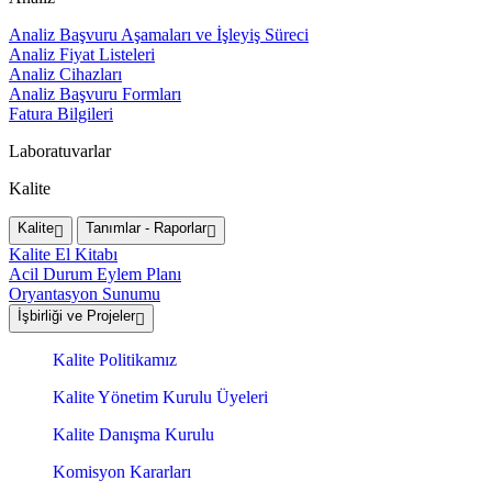
Analiz Başvuru Aşamaları ve İşleyiş Süreci
Analiz Fiyat Listeleri
Analiz Cihazları
Analiz Başvuru Formları
Fatura Bilgileri
Laboratuvarlar
Kalite
Kalite
Tanımlar - Raporlar
Kalite El Kitabı
Acil Durum Eylem Planı
Oryantasyon Sunumu
İşbirliği ve Projeler
Kalite Politikamız
Kalite Yönetim Kurulu Üyeleri
Kalite Danışma Kurulu
Komisyon Kararları