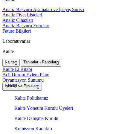
Analiz Başvuru Aşamaları ve İşleyiş Süreci
Analiz Fiyat Listeleri
Analiz Cihazları
Analiz Başvuru Formları
Fatura Bilgileri
Laboratuvarlar
Kalite
Kalite
Tanımlar - Raporlar
Kalite El Kitabı
Acil Durum Eylem Planı
Oryantasyon Sunumu
İşbirliği ve Projeler
Kalite Politikamız
Kalite Yönetim Kurulu Üyeleri
Kalite Danışma Kurulu
Komisyon Kararları