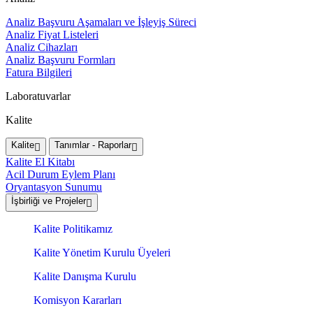
Analiz Başvuru Aşamaları ve İşleyiş Süreci
Analiz Fiyat Listeleri
Analiz Cihazları
Analiz Başvuru Formları
Fatura Bilgileri
Laboratuvarlar
Kalite
Kalite
Tanımlar - Raporlar
Kalite El Kitabı
Acil Durum Eylem Planı
Oryantasyon Sunumu
İşbirliği ve Projeler
Kalite Politikamız
Kalite Yönetim Kurulu Üyeleri
Kalite Danışma Kurulu
Komisyon Kararları