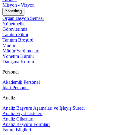
Misyon - Vizyon
Yönetim
Organizasyon Şeması
Yönetmelik
Görevlerimiz
Tanıtım Filmi
Tanıtım Broşürü
Müdür
Müdür Yardımcıları
Yönetim Kurulu
Danışma Kurulu
Personel
Akademik Personel
İdari Personel
Analiz
Analiz Başvuru Aşamaları ve İşleyiş Süreci
Analiz Fiyat Listeleri
Analiz Cihazları
Analiz Başvuru Formları
Fatura Bilgileri