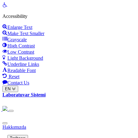
Open
toolbar
Accessibility
Enlarge Text
Make Text Smaller
Grayscale
High Contrast
Low Contrast
Light Background
Underline Links
Readable Font
Reset
Contact Us
EN
Laboratuvar Sistemi
Hakkımızda