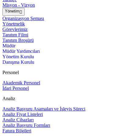
Misyon - Vizyon
Yönetim
Organizasyon Şeması
Yönetmelik
Görevlerimiz
Tanıtım Filmi
Tanıtım Broşürü
Müdür
Müdür Yardımcıları
Yönetim Kurulu
Danışma Kurulu
Personel
Akademik Personel
İdari Personel
Analiz
Analiz Başvuru Aşamaları ve İşleyiş Süreci
Analiz Fiyat Listeleri
Analiz Cihazları
Analiz Başvuru Formları
Fatura Bilgileri