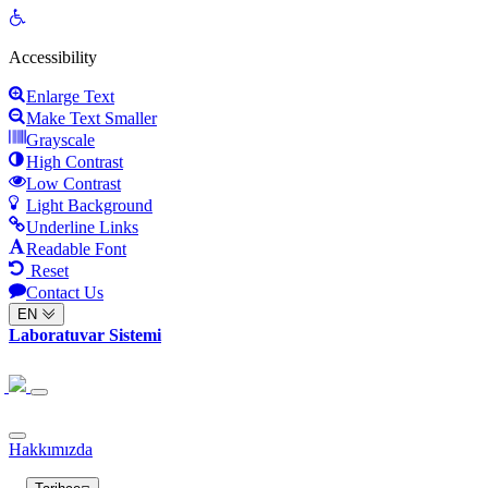
Open
toolbar
Accessibility
Enlarge Text
Make Text Smaller
Grayscale
High Contrast
Low Contrast
Light Background
Underline Links
Readable Font
Reset
Contact Us
EN
Laboratuvar Sistemi
Hakkımızda