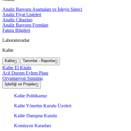
Analiz Başvuru Aşamaları ve İşleyiş Süreci
Analiz Fiyat Listeleri
Analiz Cihazları
Analiz Başvuru Formları
Fatura Bilgileri
Laboratuvarlar
Kalite
Kalite
Tanımlar - Raporlar
Kalite El Kitabı
Acil Durum Eylem Planı
Oryantasyon Sunumu
İşbirliği ve Projeler
Kalite Politikamız
Kalite Yönetim Kurulu Üyeleri
Kalite Danışma Kurulu
Komisyon Kararları